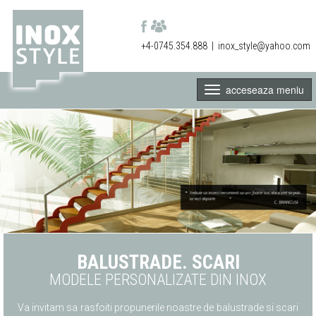
+4-0745.354.888
|
inox_style@yahoo.com
acceseaza meniu
BALUSTRADE. SCARI
MODELE PERSONALIZATE DIN INOX
Va invitam sa rasfoiti propunerile noastre de balustrade si scari