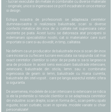
- lucrari executate din metale in combinatie cu diverse materiale
- originale, unice si ingenioase ce pot fi incadrate in orice interior
si design.
Echipa noastra de profesionisti se adapteaza cerintelor
dumneavoastra si realizeaza balustrade, scari si diverse
confectii metalice din inox de o calitate net superioara celor
existente pe piata. Acest lucru se datoreaza atat priceperii si
indemanarii specialistilor nostri, cat si materialelor care sunt
importate si care si-au dovedit, in timp, calitatea.
Ne definim ca un producator de balustrade inox si scari din inox
care incearca cu fiecare lucrare executata sa raspunda cat mai
exact cerintelor clientilor si celor de pe piata si sa-si largeasca
aria de produse. In acest sens executam balustrade interioare,
exterioare, balustrade din sticla, lemn sau o combinatie
ingenioasa de geam si lemn, balustrade cu mana curenta,
balustrade din otel vopsit... care pe langa aspectul estetic ofera
si siguranta.
De asemenea, modelele de scari interioare si exterioare se ridica
si ele la pretentiile si nevoile clientilor si se adapteaza cerintelor
din industrie: scari drepte, scari in forma de L, scari pentru spatii
inguste, scari curbate, scari in spirala...modele variate si chiar
personalizate!