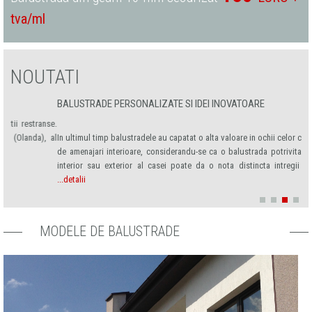
tva/ml
NOUTATI
BALUSTRADE PERSONALIZATE SI IDEI INOVATOARE
MA
se.
So
 al
In ultimul timp balustradele au capatat o alta valoare in ochii celor care se ocupa
de
de amenajari interioare, considerandu-se ca o balustrada potrivita cu aspectul
Dup
interior sau exterior al casei poate da o nota distincta intregii locuinte. Ac
sa
...detalii
MODELE DE BALUSTRADE