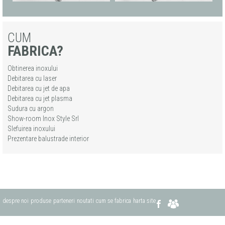
CUM
FABRICA?
Obtinerea inoxului
Debitarea cu laser
Debitarea cu jet de apa
Debitarea cu jet plasma
Sudura cu argon
Show-room Inox Style Srl
Slefuirea inoxului
Prezentare balustrade interior
despre noi
produse
parteneri
noutati
cum se fabrica
harta site