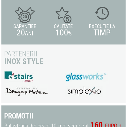
GARANTIEE
CALITATE
EXECUTIE LA
20
100
TIMP
ANI
%
PARTENERII
INOX STYLE
PROMOTII
160
Balustrada din geam 10 mm securizat
EURO +