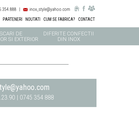
.354.888
|
inox_style@yahoo.com
PARTENERI
NOUTATI
CUM SE FABRICA?
CONTACT
SCARI DE
DIFERITE CONFECTII
OR SI EXTERIOR
DIN INOX
style@yahoo.com
.23.90 | 0745 354 888