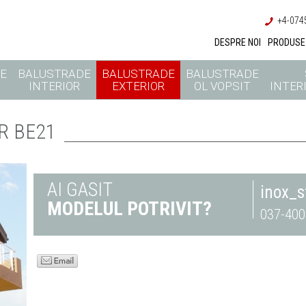
+4-0745
DESPRE NOI
PRODUSE
E
BALUSTRADE
BALUSTRADE
BALUSTRADE
INTERIOR
EXTERIOR
OL VOPSIT
INTERI
R BE21
AI GASIT
inox_
MODELUL POTRIVIT?
037-400