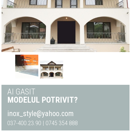
AI GASIT
MODELUL POTRIVIT?
inox_style@yahoo.com
037-400.23.90 | 0745 354 888