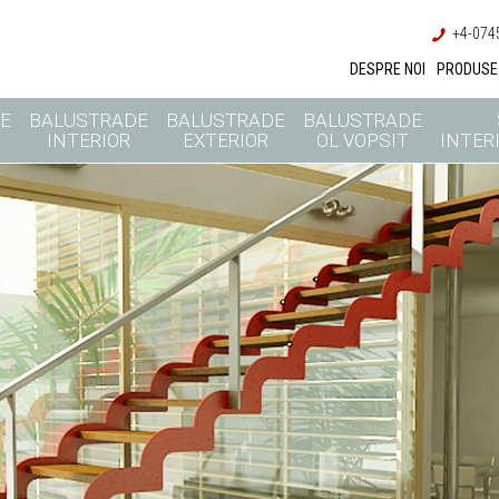
+4-0745
DESPRE NOI
PRODUSE
E
BALUSTRADE
BALUSTRADE
BALUSTRADE
INTERIOR
EXTERIOR
OL VOPSIT
INTERI