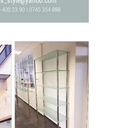
ox_style@yahoo.com
-400.23.90 | 0745 354 888