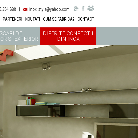
.354.888
|
inox_style@yahoo.com
PARTENERI
NOUTATI
CUM SE FABRICA?
CONTACT
SCARI DE
DIFERITE CONFECTII
OR SI EXTERIOR
DIN INOX