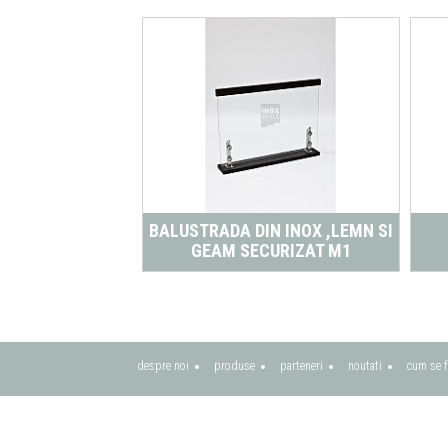
ALUSTRADE
BALUSTRADA DIN INOX ,LEMN SI
GEAM SECURIZAT M1
despre noi
produse
parteneri
noutati
cum se f