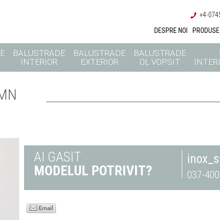
+4-0745
DESPRE NOI
PRODUSE
E
BALUSTRADE
BALUSTRADE
BALUSTRADE
INTERIOR
EXTERIOR
OL VOPSIT
INTERI
EMN
AI GASIT
inox_
MODELUL POTRIVIT?
037-400