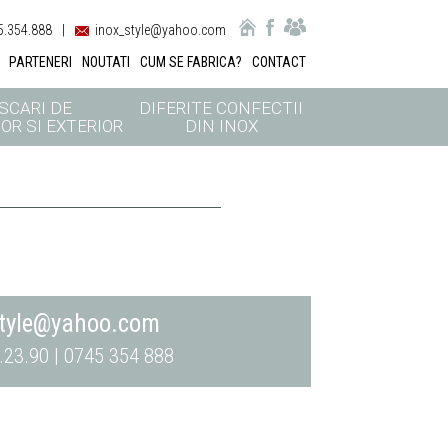
.354.888
|
inox_style@yahoo.com
PARTENERI
NOUTATI
CUM SE FABRICA?
CONTACT
SCARI DE
DIFERITE CONFECTII
OR SI EXTERIOR
DIN INOX
style@yahoo.com
.23.90 | 0745 354 888