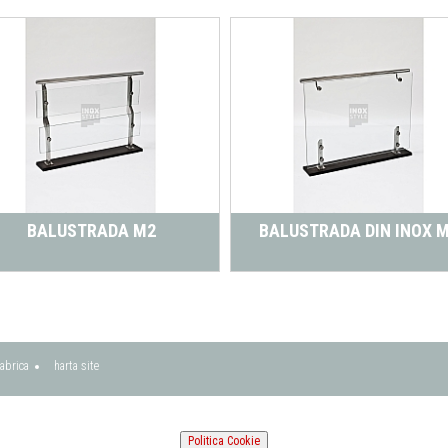
BALUSTRADA M2
BALUSTRADA DIN INOX 
abrica
harta site