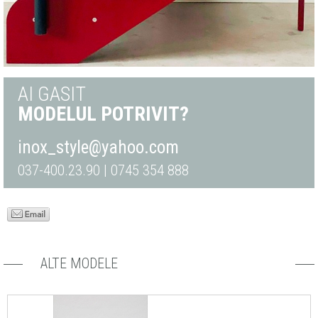
AI GASIT
MODELUL POTRIVIT?
inox_style@yahoo.com
037-400.23.90 | 0745 354 888
ALTE MODELE