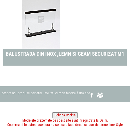
BALUSTRADA DIN INOX ,LEMN SI GEAM SECURIZAT M1
despre noi
produse
parteneri
noutati
cum se fabrica
harta site
Modelele prezentate pe acest site sunt inregistrate la Osim.
Copierea si folosirea acestora nu se poate face decat cu acordul firmei Inox Style