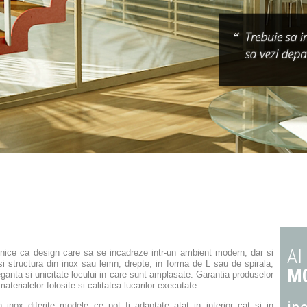
AI
ice ca design care sa se incadreze intr-un ambient modern, dar si
si structura din inox sau lemn, drepte, in forma de L sau de spirala,
MO
leganta si unicitate locului in care sunt amplasate.
Garantia produselor
aterialelor folosite si calitatea lucarilor executate.
 inox diferite modele ce pot fi adaptate atat in interior cat si in