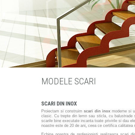
MODELE SCARI
SCARI DIN INOX
Proiectam si construim
scari din inox
moderne si un
clasic. Cu trepte din lemn sau sticla, cu balustrade 
scarile bine executate incanta toate privirile si dau e
noastre este de 20 de ani
,
ceea ce certifica calitatea m
Echipa noastra de profesionisti realizeaza scari din