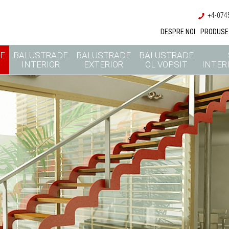
+4-0745
DESPRE NOI
PRODUSE
E
BALUSTRADE
BALUSTRADE
BALUSTRADE
INTERIOR
EXTERIOR
OL VOPSIT
INTERI