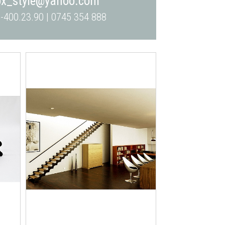
ox_style@yahoo.com
-400.23.90 | 0745 354 888