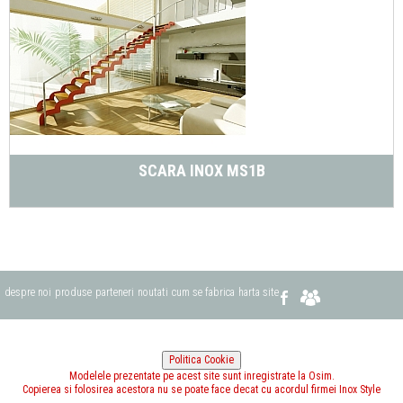
SCARA INOX MS1B
despre noi
produse
parteneri
noutati
cum se fabrica
harta site
Modelele prezentate pe acest site sunt inregistrate la Osim.
Copierea si folosirea acestora nu se poate face decat cu acordul firmei Inox Style