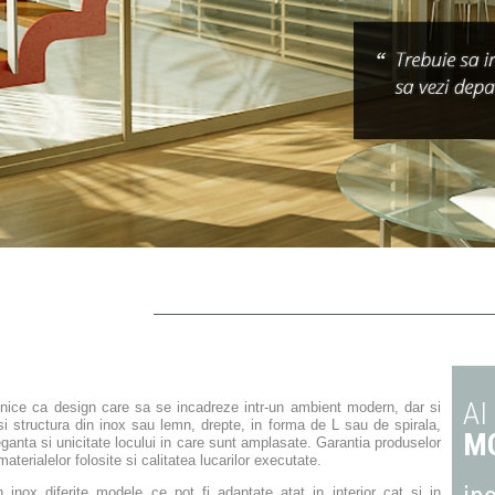
AI
ice ca design care sa se incadreze intr-un ambient modern, dar si
si structura din inox sau lemn, drepte, in forma de L sau de spirala,
MO
leganta si unicitate locului in care sunt amplasate.
Garantia produselor
aterialelor folosite si calitatea lucarilor executate.
 inox diferite modele ce pot fi adaptate atat in interior cat si in