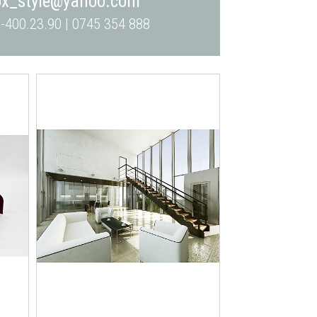
ox_style@yahoo.com
-400.23.90 | 0745 354 888