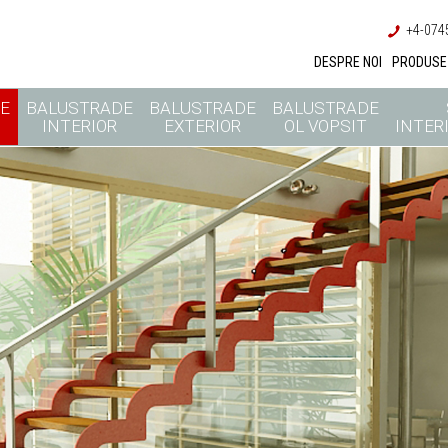
+4-0745
DESPRE NOI
PRODUSE
E
BALUSTRADE
BALUSTRADE
BALUSTRADE
INTERIOR
EXTERIOR
OL VOPSIT
INTERI