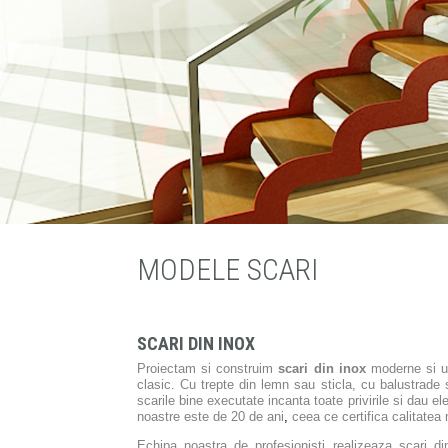
MODELE SCARI
SCARI DIN INOX
Proiectam si construim
scari din inox
moderne si un
clasic. Cu trepte din lemn sau sticla, cu balustrade 
scarile bine executate incanta toate privirile si dau e
noastre este de 20 de ani
,
ceea ce certifica calitatea m
Echipa noastra de profesionisti realizeaza scari din