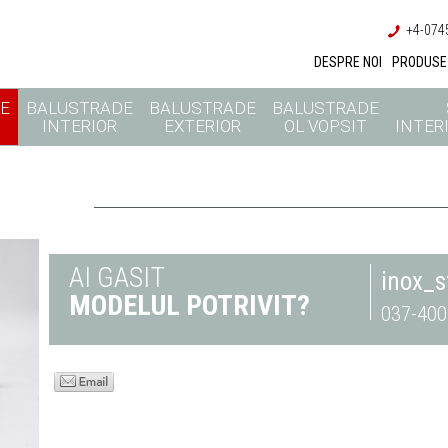
+4-0745
DESPRE NOI
PRODUSE
E
BALUSTRADE
BALUSTRADE
BALUSTRADE
INTERIOR
EXTERIOR
OL VOPSIT
INTERI
AI GASIT
inox_
MODELUL POTRIVIT?
037-400