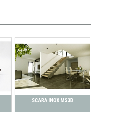
SCARA INOX MS3B
SCARA I