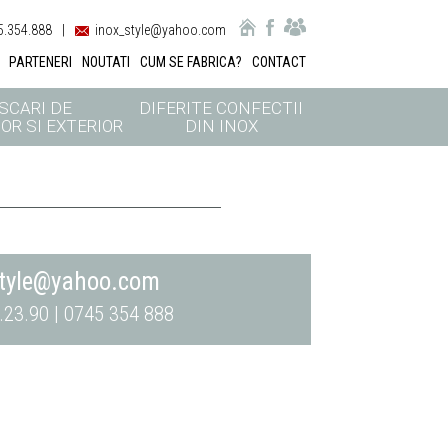
.354.888
|
inox_style@yahoo.com
PARTENERI
NOUTATI
CUM SE FABRICA?
CONTACT
SCARI DE
DIFERITE CONFECTII
OR SI EXTERIOR
DIN INOX
style@yahoo.com
.23.90 | 0745 354 888