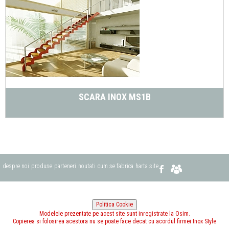
SCARA INOX MS1B
despre noi
produse
parteneri
noutati
cum se fabrica
harta site
Modelele prezentate pe acest site sunt inregistrate la Osim.
Copierea si folosirea acestora nu se poate face decat cu acordul firmei Inox Style