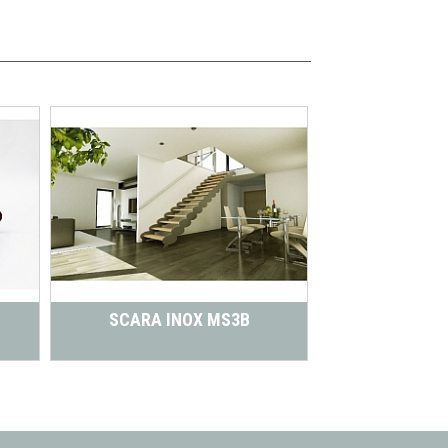
SCARA INOX MS3B
SCARA I