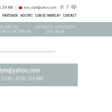
.354.888
|
inox_style@yahoo.com
PARTENERI
NOUTATI
CUM SE FABRICA?
CONTACT
SCARI DE
DIFERITE CONFECTII
OR SI EXTERIOR
DIN INOX
style@yahoo.com
.23.90 | 0745 354 888