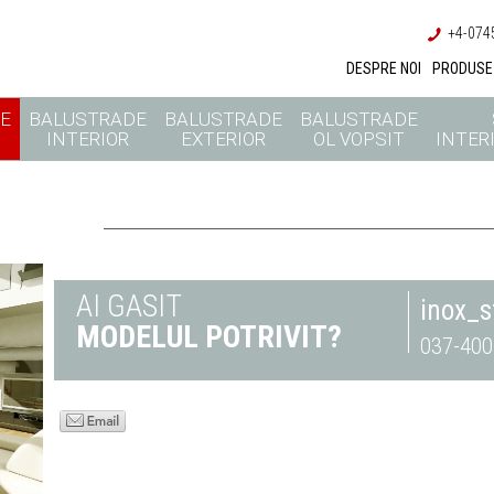
+4-0745
DESPRE NOI
PRODUSE
E
BALUSTRADE
BALUSTRADE
BALUSTRADE
INTERIOR
EXTERIOR
OL VOPSIT
INTERI
AI GASIT
inox_
MODELUL POTRIVIT?
037-400