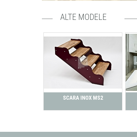
ALTE MODELE
INOX MS1
SCARA INOX MS2