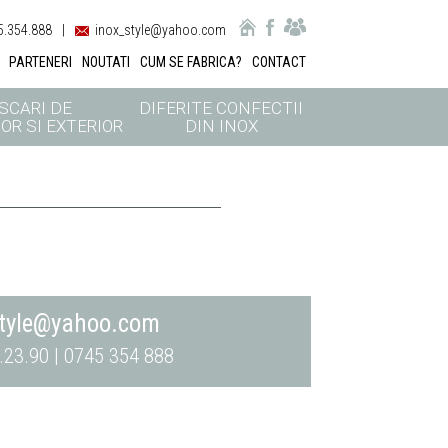
.354.888
|
inox_style@yahoo.com
PARTENERI
NOUTATI
CUM SE FABRICA?
CONTACT
SCARI DE
DIFERITE CONFECTII
OR SI EXTERIOR
DIN INOX
style@yahoo.com
.23.90 | 0745 354 888