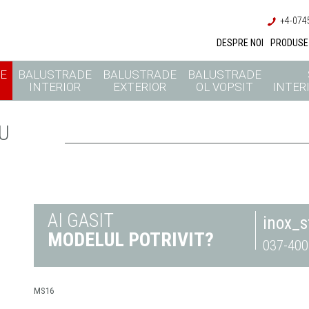
+4-0745
DESPRE NOI
PRODUSE
E
BALUSTRADE
BALUSTRADE
BALUSTRADE
INTERIOR
EXTERIOR
OL VOPSIT
INTERI
U
AI GASIT
inox_
MODELUL POTRIVIT?
037-400
MS16