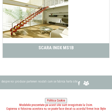
SCARA INOX MS1B
despre noi
produse
parteneri
noutati
cum se fabrica
harta site
Modelele prezentate pe acest site sunt inregistrate la Osim.
Copierea si folosirea acestora nu se poate face decat cu acordul firmei Inox Style