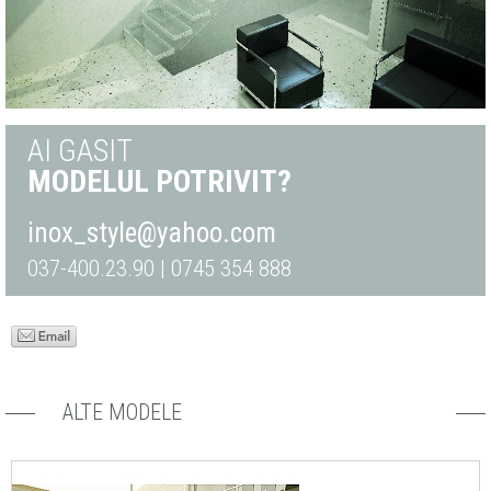
AI GASIT
MODELUL POTRIVIT?
inox_style@yahoo.com
037-400.23.90 | 0745 354 888
ALTE MODELE