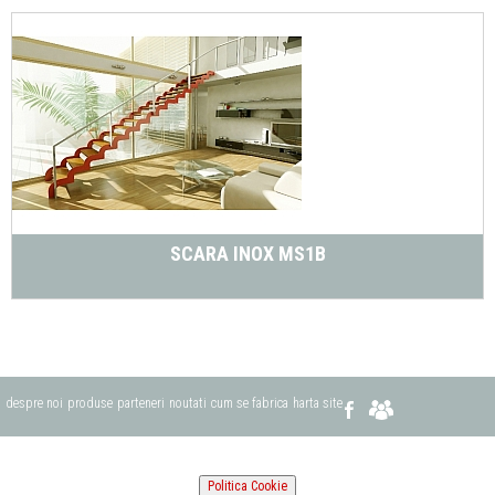
SCARA INOX MS1B
despre noi
produse
parteneri
noutati
cum se fabrica
harta site