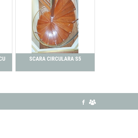
CU
SCARA CIRCULARA S5
SCARA INTERIO