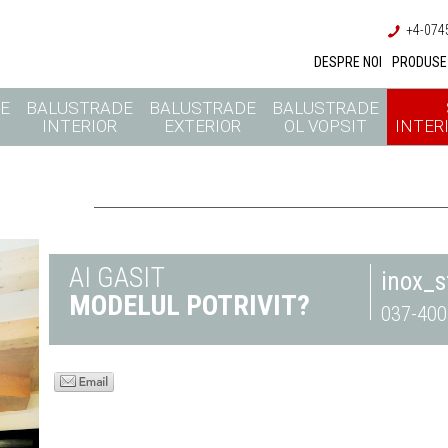
+4-0745
DESPRE NOI
PRODUSE
E
BALUSTRADE
BALUSTRADE
BALUSTRADE
INTERIOR
EXTERIOR
OL VOPSIT
INTERI
AI GASIT
inox_
MODELUL POTRIVIT?
037-400