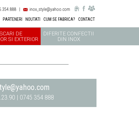
.354.888
|
inox_style@yahoo.com
PARTENERI
NOUTATI
CUM SE FABRICA?
CONTACT
SCARI DE
DIFERITE CONFECTII
OR SI EXTERIOR
DIN INOX
style@yahoo.com
.23.90 | 0745 354 888