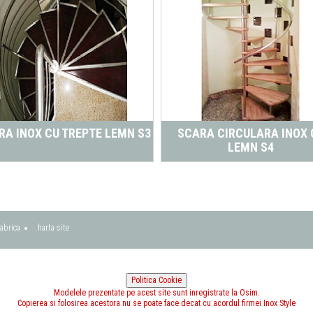
RA INOX CU TREPTE LEMN S3
SCARA CIRCULARA INOX 
LEMN S4
abrica
harta site
Modelele prezentate pe acest site sunt inregistrate la Osim.
Copierea si folosirea acestora nu se poate face decat cu acordul firmei Inox Style