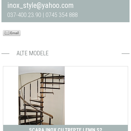
inox_style@yahoo.com
037-400.23.90 | 0745 354 888
ALTE MODELE
SCARA INOX CU TREPTE LEMN S2