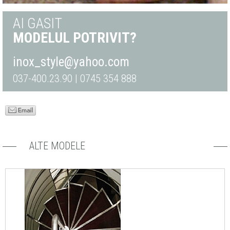
AI GASIT
MODELUL POTRIVIT?
inox_style@yahoo.com
037-400.23.90 | 0745 354 888
ALTE MODELE