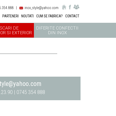
.354.888
|
inox_style@yahoo.com
PARTENERI
NOUTATI
CUM SE FABRICA?
CONTACT
SCARI DE
DIFERITE CONFECTII
OR SI EXTERIOR
DIN INOX
style@yahoo.com
.23.90 | 0745 354 888