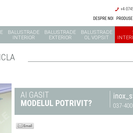
+4-0745
DESPRE NOI
PRODUSE
E
BALUSTRADE
BALUSTRADE
BALUSTRADE
INTERIOR
EXTERIOR
OL VOPSIT
INTERI
ICLA
AI GASIT
inox_
MODELUL POTRIVIT?
037-400