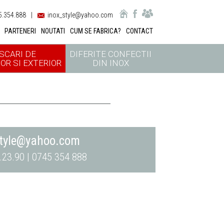
.354.888
|
inox_style@yahoo.com
PARTENERI
NOUTATI
CUM SE FABRICA?
CONTACT
SCARI DE
DIFERITE CONFECTII
OR SI EXTERIOR
DIN INOX
style@yahoo.com
.23.90 | 0745 354 888