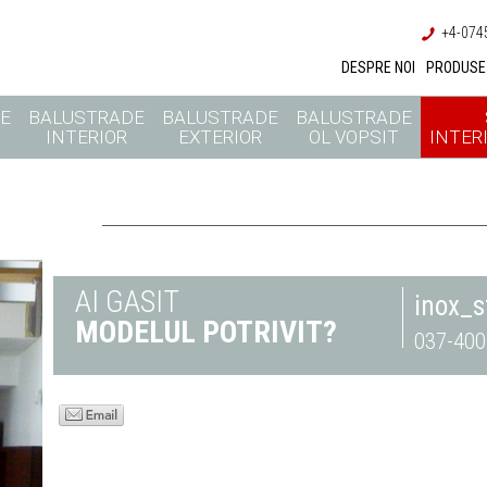
+4-0745
DESPRE NOI
PRODUSE
E
BALUSTRADE
BALUSTRADE
BALUSTRADE
INTERIOR
EXTERIOR
OL VOPSIT
INTERI
AI GASIT
inox_
MODELUL POTRIVIT?
037-400